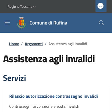
Salta al contenuto principale
Vai al contenuto del piè di pagina
Slim top
Regione Toscana
Comune di Rufina
Briciole di pane
Home
/
Argomenti
/
Assistenza agli invalidi
Assistenza agli invalidi
Servizi
Rilascio autorizzazione contrassegno invalidi
Contrassegni circolazione e sosta invalidi