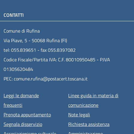
CONTATTI
Comune di Rufina
Via Piave, 5 - 50068 Rufina (FI)
tel: 055.839651 - fax 055.8397082
Codice Fiscale/Partita IVA: C.F. 80010950485 - P.IVA
01305620484
PEC: comune.rufina@postacert.toscana.it
Menu piè di pagina
Leggi le domande
Linee guida in materia di
frequenti
comunicazione
Prenota appuntamento
Note legali
Segnala disservizio
Richiesta assistenza
Associazionismo culturale
Amministrazione