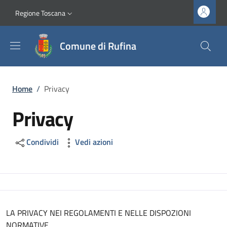
Salta al contenuto principale
Vai al contenuto del piè di pagina
Slim top
Regione Toscana
Comune di Rufina
Briciole di pane
Home
/
Privacy
Privacy
Condividi
Vedi azioni
LA PRIVACY NEI REGOLAMENTI E NELLE DISPOZIONI
NORMATIVE