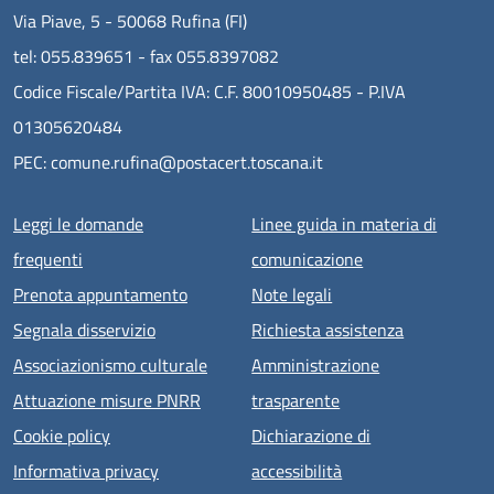
Via Piave, 5 - 50068 Rufina (FI)
tel: 055.839651 - fax 055.8397082
Codice Fiscale/Partita IVA: C.F. 80010950485 - P.IVA
01305620484
PEC: comune.rufina@postacert.toscana.it
Menu piè di pagina
Leggi le domande
Linee guida in materia di
frequenti
comunicazione
Prenota appuntamento
Note legali
Segnala disservizio
Richiesta assistenza
Associazionismo culturale
Amministrazione
Attuazione misure PNRR
trasparente
Cookie policy
Dichiarazione di
Informativa privacy
accessibilità