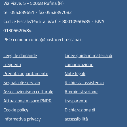
Via Piave, 5 - 50068 Rufina (FI)
tel: 055.839651 - fax 055.8397082
Codice Fiscale/Partita IVA: C.F. 80010950485 - P.IVA
01305620484
PEC: comune.rufina@postacert.toscana.it
Menu piè di pagina
Leggi le domande
Linee guida in materia di
frequenti
comunicazione
Prenota appuntamento
Note legali
Segnala disservizio
Richiesta assistenza
Associazionismo culturale
Amministrazione
Attuazione misure PNRR
trasparente
Cookie policy
Dichiarazione di
Informativa privacy
accessibilità