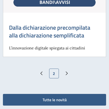
Dalla dichiarazione precompilata
alla dichiarazione semplificata
L’innovazione digitale spiegata ai cittadini
Pagina attuale
2
Pagina precedente
Pagina successiva
Tutte le novità