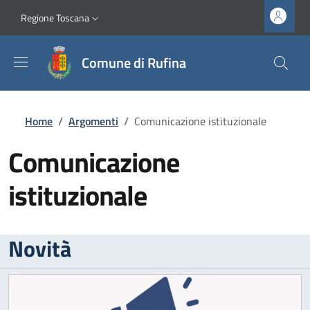
Salta al contenuto principale
Vai al contenuto del piè di pagina
Slim top
Regione Toscana
Comune di Rufina
Briciole di pane
Home
/
Argomenti
/
Comunicazione istituzionale
Comunicazione
istituzionale
Novità