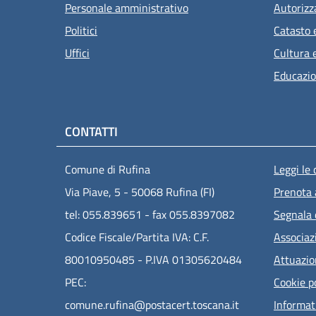
Personale amministrativo
Autorizz
Politici
Catasto 
Uffici
Cultura 
Educazio
CONTATTI
Men
Comune di Rufina
Leggi le
Via Piave, 5 - 50068 Rufina (FI)
Prenota
tel: 055.839651 - fax 055.8397082
Segnala 
Codice Fiscale/Partita IVA: C.F.
Associaz
80010950485 - P.IVA 01305620484
Attuazi
PEC:
Cookie p
comune.rufina@postacert.toscana.it
Informat