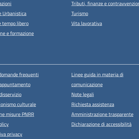
azioni
Tributi, finanze e contravvenzio
e Urbanistica
Turismo
e tempo libero
Vita lavorativa
ne e formazione
u piè di pagina
 domande frequenti
Linee guida in materia di
 appuntamento
comunicazione
disservizio
Note legali
ionismo culturale
Richiesta assistenza
one misure PNRR
Amministrazione trasparente
olicy
Dichiarazione di accessibilità
iva privacy