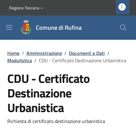
Salta al contenuto principale
Vai al contenuto del piè di pagina
Slim top
Regione Toscana
Comune di Rufina
Briciole di pane
Home
/
Amministrazione
/
Documenti e Dati
/
Modulistica
/
CDU - Certificato Destinazione Urbanistica
CDU - Certificato
Destinazione
Urbanistica
Dettagli
Richiesta di certificato destinazione urbanistica