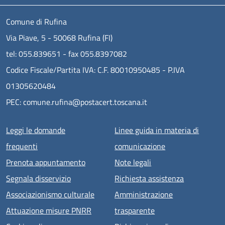
Comune di Rufina
Via Piave, 5 - 50068 Rufina (FI)
tel: 055.839651 - fax 055.8397082
Codice Fiscale/Partita IVA: C.F. 80010950485 - P.IVA
01305620484
PEC: comune.rufina@postacert.toscana.it
Menu piè di pagina
Leggi le domande
Linee guida in materia di
frequenti
comunicazione
Prenota appuntamento
Note legali
Segnala disservizio
Richiesta assistenza
Associazionismo culturale
Amministrazione
Attuazione misure PNRR
trasparente