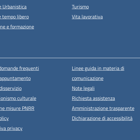
e Urbanistica
Turismo
e tempo libero
Vita lavorativa
ne e formazione
u piè di pagina
 domande frequenti
Linee guida in materia di
 appuntamento
comunicazione
disservizio
Note legali
ionismo culturale
Richiesta assistenza
one misure PNRR
Amministrazione trasparente
olicy
Dichiarazione di accessibilità
iva privacy