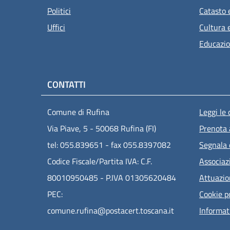
Politici
Catasto 
Uffici
Cultura 
Educazio
CONTATTI
Men
Comune di Rufina
Leggi le
Via Piave, 5 - 50068 Rufina (FI)
Prenota
tel: 055.839651 - fax 055.8397082
Segnala 
Codice Fiscale/Partita IVA: C.F.
Associaz
80010950485 - P.IVA 01305620484
Attuazi
PEC:
Cookie p
comune.rufina@postacert.toscana.it
Informat