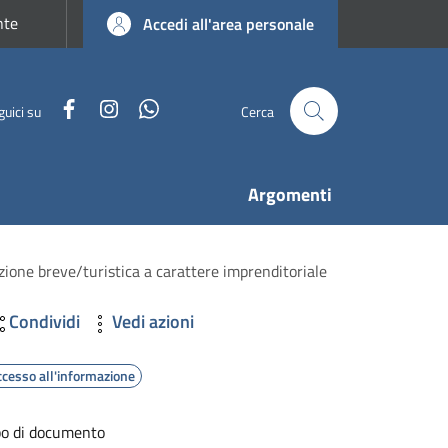
nte
Accedi all'area personale
Facebook
Instagram
WhatsApp
guici su
Cerca
Argomenti
cazione breve/turistica a carattere imprenditoriale
Condividi
Vedi azioni
ccesso all'informazione
po di documento