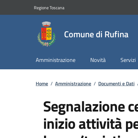
Slim top
Salta al contenuto principale
Vai al contenuto del piè di pagina
Regione Toscana
Comune di Rufina
Amministrazione
Novità
Servizi
Briciole di pane
Home
/
Amministrazione
/
Documenti e Dati
Segnalazione cer
inizio attività 