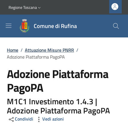
Salta al contenuto principale
Vai al contenuto del piè di pagina
Slim top
Regione Toscana
Comune di Rufina
Briciole di pane
Home
/
Attuazione Misure PNRR
/
Adozione Piattaforma PagoPA
Adozione Piattaforma
PagoPA
M1C1 Investimento 1.4.3 |
Adozione Piattaforma PagoPA
Condividi
Vedi azioni