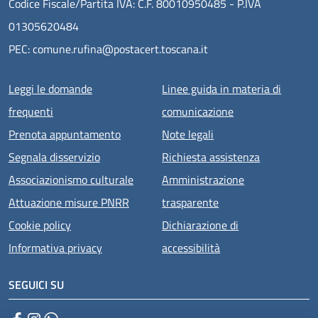
Codice Fiscale/Partita IVA: C.F. 80010950485 - P.IVA
01305620484
PEC: comune.rufina@postacert.toscana.it
Menu piè di pagina
Leggi le domande
Linee guida in materia di
frequenti
comunicazione
Prenota appuntamento
Note legali
Segnala disservizio
Richiesta assistenza
Associazionismo culturale
Amministrazione
Attuazione misure PNRR
trasparente
Cookie policy
Dichiarazione di
Informativa privacy
accessibilità
SEGUICI SU