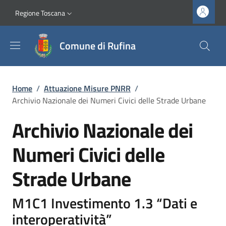
Salta al contenuto principale
Vai al contenuto del piè di pagina
Slim top
Regione Toscana
Comune di Rufina
Briciole di pane
Home
/
Attuazione Misure PNRR
/
Archivio Nazionale dei Numeri Civici delle Strade Urbane
Archivio Nazionale dei
Numeri Civici delle
Strade Urbane
M1C1 Investimento 1.3 “Dati e
interoperatività”