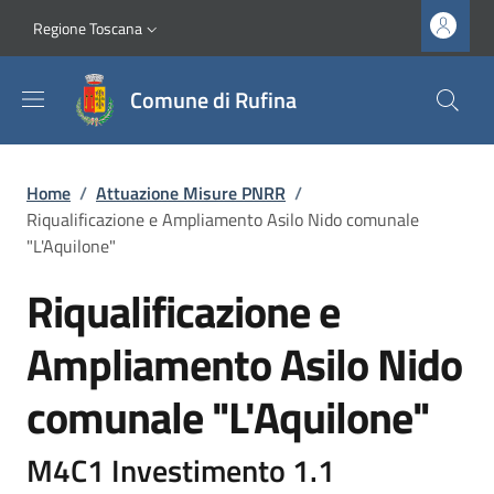
Salta al contenuto principale
Vai al contenuto del piè di pagina
Slim top
Regione Toscana
Comune di Rufina
Briciole di pane
Home
/
Attuazione Misure PNRR
/
Riqualificazione e Ampliamento Asilo Nido comunale
"L'Aquilone"
Riqualificazione e
Ampliamento Asilo Nido
comunale "L'Aquilone"
M4C1 Investimento 1.1