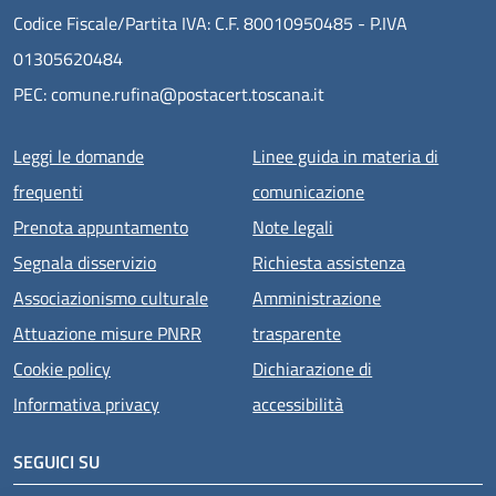
Codice Fiscale/Partita IVA: C.F. 80010950485 - P.IVA
01305620484
PEC: comune.rufina@postacert.toscana.it
Menu piè di pagina
Leggi le domande
Linee guida in materia di
frequenti
comunicazione
Prenota appuntamento
Note legali
Segnala disservizio
Richiesta assistenza
Associazionismo culturale
Amministrazione
Attuazione misure PNRR
trasparente
Cookie policy
Dichiarazione di
Informativa privacy
accessibilità
SEGUICI SU