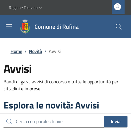
Salta al contenuto principale
Vai al contenuto del piè di pagina
Slim top
Regione Toscana
Comune di Rufina
Briciole di pane
Home
/
Novità
/
Avvisi
Avvisi
Bandi di gara, avvisi di concorso e tutte le opportunità per
cittadini e imprese.
Esplora le novità: Avvisi
Cerca
Invia