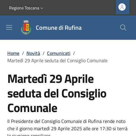
Salta al contenuto principale
Vai al contenuto del piè di pagina
Slim top
Regione Toscana
Comune di Rufina
Briciole di pane
Home
/
Novità
/
Comunicati
/
Martedì 29 Aprile seduta del Consiglio Comunale
Martedì 29 Aprile
seduta del Consiglio
Comunale
Dettagli
Descrizione breve
Il Presidente del Consiglio Comunale di Rufina rende noto
che il giorno martedì 29 Aprile 2025 alle ore 17:30 si terrà
la riunione consiliare.