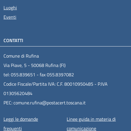
Luoghi
Eventi
CONTATTI
Comune di Rufina
Via Piave, 5 - 50068 Rufina (FI)
tel: 055.839651 - fax 055.8397082
Codice Fiscale/Partita IVA: C.F. 80010950485 - P.IVA
01305620484
PEC: comune.rufina@postacert.toscana.it
Menu piè di pagina
Leggi le domande
Linee guida in materia di
frequenti
comunicazione