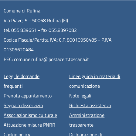
Comune di Rufina
Via Piave, 5 - 50068 Rufina (FI)
tel: 055.839651 - fax 055.8397082
Codice Fiscale/Partita IVA: C.F. 80010950485 - P.IVA
01305620484
PEC: comune.rufina@postacert.toscana.it
Menu piè di pagina
Leggi le domande
Linee guida in materia di
frequenti
comunicazione
Prenota appuntamento
Note legali
Segnala disservizio
Richiesta assistenza
Associazionismo culturale
Amministrazione
Attuazione misure PNRR
trasparente
Cookie policy
Dichiarazione di