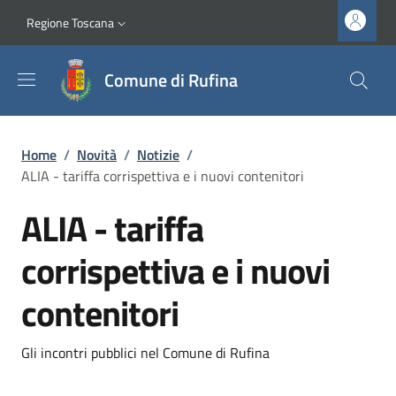
Salta al contenuto principale
Vai al contenuto del piè di pagina
Slim top
Regione Toscana
Comune di Rufina
Briciole di pane
Home
/
Novità
/
Notizie
/
ALIA - tariffa corrispettiva e i nuovi contenitori
ALIA - tariffa
corrispettiva e i nuovi
contenitori
Dettagli
Descrizione breve
Gli incontri pubblici nel Comune di Rufina