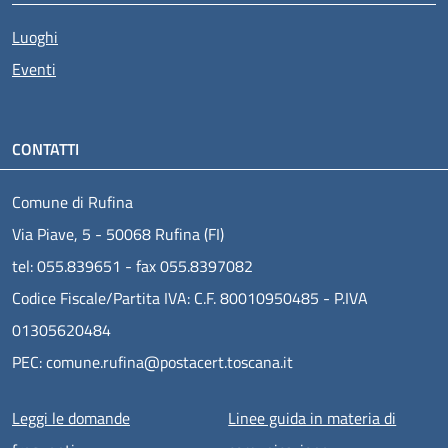
Luoghi
Eventi
CONTATTI
Comune di Rufina
Via Piave, 5 - 50068 Rufina (FI)
tel: 055.839651 - fax 055.8397082
Codice Fiscale/Partita IVA: C.F. 80010950485 - P.IVA
01305620484
PEC: comune.rufina@postacert.toscana.it
Menu piè di pagina
Leggi le domande
Linee guida in materia di