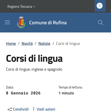
Salta al contenuto principale
Vai al contenuto del piè di pagina
Slim top
Regione Toscana
Comune di Rufina
Briciole di pane
Home
/
Novità
/
Notizie
/
Corsi di lingua
Corsi di lingua
Dettagli
Descrizione breve
Corsi di lingue: inglese e spagnolo
Data:
Tempo di lettura:
1 minuto
8 Gennaio 2026
Condividi
Vedi azioni