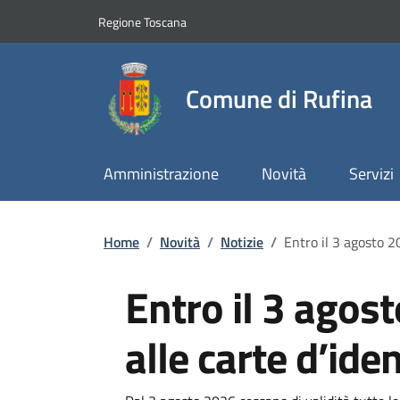
Slim top
Salta al contenuto principale
Vai al contenuto del piè di pagina
Regione Toscana
Comune di Rufina
Amministrazione
Novità
Servizi
Briciole di pane
Home
/
Novità
/
Notizie
/
Entro il 3 agosto 2
Entro il 3 agos
alle carte d’ide