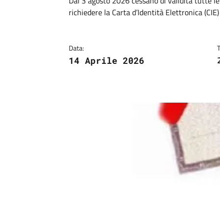
Dettagli
Descrizione breve
Dal 3 agosto 2026 cessano di validità tutte le
richiedere la Carta d’Identità Elettronica (CIE)
Data:
14 Aprile 2026
Image