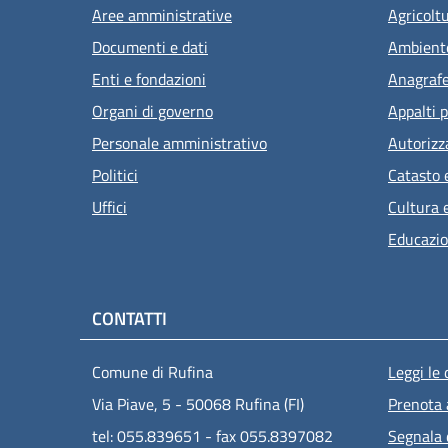
Aree amministrative
Agricolt
Documenti e dati
Ambient
Enti e fondazioni
Anagrafe 
Organi di governo
Appalti p
Personale amministrativo
Autorizz
Politici
Catasto 
Uffici
Cultura 
Educazio
CONTATTI
Men
Comune di Rufina
Leggi le
Via Piave, 5 - 50068 Rufina (FI)
Prenota
tel: 055.839651 - fax 055.8397082
Segnala 