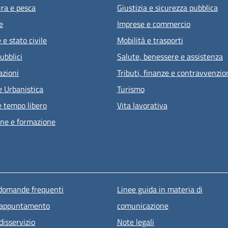
ura e pesca
Giustizia e sicurezza pubblica
e
Imprese e commercio
e stato civile
Mobilità e trasporti
ubblici
Salute, benessere e assistenza
azioni
Tributi, finanze e contravvenzio
e Urbanistica
Turismo
e tempo libero
Vita lavorativa
ne e formazione
u piè di pagina
 domande frequenti
Linee guida in materia di
 appuntamento
comunicazione
disservizio
Note legali