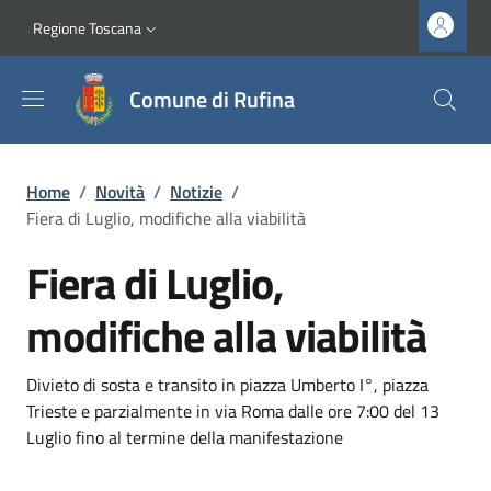
Salta al contenuto principale
Vai al contenuto del piè di pagina
Slim top
Regione Toscana
Comune di Rufina
Briciole di pane
Home
/
Novità
/
Notizie
/
Fiera di Luglio, modifiche alla viabilità
Fiera di Luglio,
modifiche alla viabilità
Dettagli
Descrizione breve
Divieto di sosta e transito in piazza Umberto I°, piazza
Trieste e parzialmente in via Roma dalle ore 7:00 del 13
Luglio fino al termine della manifestazione