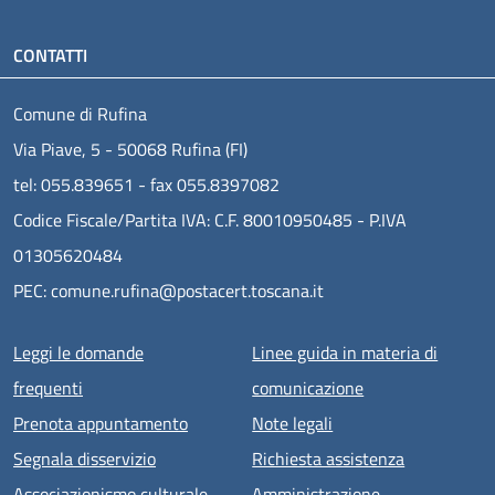
CONTATTI
Comune di Rufina
Via Piave, 5 - 50068 Rufina (FI)
tel: 055.839651 - fax 055.8397082
Codice Fiscale/Partita IVA: C.F. 80010950485 - P.IVA
01305620484
PEC: comune.rufina@postacert.toscana.it
Menu piè di pagina
Leggi le domande
Linee guida in materia di
frequenti
comunicazione
Prenota appuntamento
Note legali
Segnala disservizio
Richiesta assistenza
Associazionismo culturale
Amministrazione