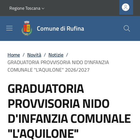
Salta al contenuto principale
Vai al contenuto del piè di pagina
Slim top
Regione Toscana
Comune di Rufina
Briciole di pane
Home
/
Novità
/
Notizie
/
GRADUATORIA PROVVISORIA NIDO D'INFANZIA
COMUNALE "L'AQUILONE" 2026/2027
GRADUATORIA
PROVVISORIA NIDO
D'INFANZIA COMUNALE
"L'AQUILONE"