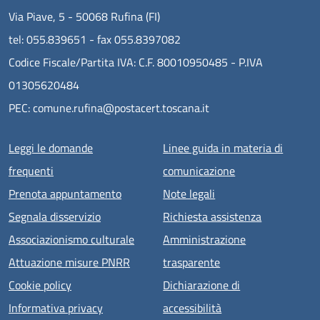
Via Piave, 5 - 50068 Rufina (FI)
tel: 055.839651 - fax 055.8397082
Codice Fiscale/Partita IVA: C.F. 80010950485 - P.IVA
01305620484
PEC: comune.rufina@postacert.toscana.it
Menu piè di pagina
Leggi le domande
Linee guida in materia di
frequenti
comunicazione
Prenota appuntamento
Note legali
Segnala disservizio
Richiesta assistenza
Associazionismo culturale
Amministrazione
Attuazione misure PNRR
trasparente
Cookie policy
Dichiarazione di
Informativa privacy
accessibilità