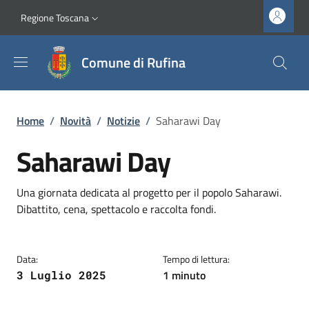
Salta al contenuto principale
Vai al contenuto del piè di pagina
Slim top
Regione Toscana
Comune di Rufina
Briciole di pane
Home
/
Novità
/
Notizie
/
Saharawi Day
Saharawi Day
Dettagli
Descrizione breve
Una giornata dedicata al progetto per il popolo Saharawi.
Dibattito, cena, spettacolo e raccolta fondi.
Data:
Tempo di lettura:
1 minuto
3 Luglio 2025