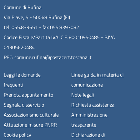
Comune di Rufina
Via Piave, 5 - 50068 Rufina (FI)
tel: 055.839651 - fax 055.8397082
Codice Fiscale/Partita IVA: C.F. 80010950485 - P.IVA
01305620484
PEC: comune.rufina@postacert.toscana.it
Menu piè di pagina
Leggi le domande
Linee guida in materia di
frequenti
comunicazione
Prenota appuntamento
Note legali
Segnala disservizio
Richiesta assistenza
Associazionismo culturale
Amministrazione
Attuazione misure PNRR
trasparente
Cookie policy
Dichiarazione di