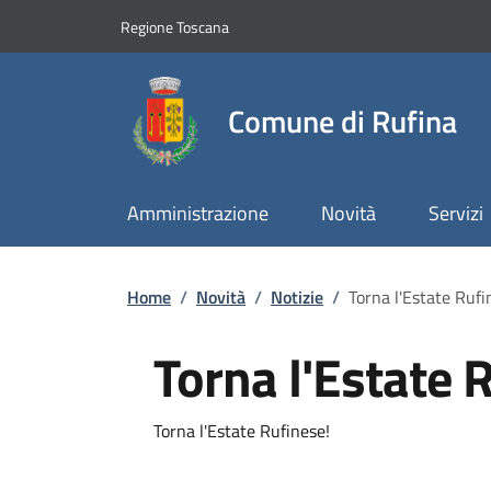
Slim top
Salta al contenuto principale
Vai al contenuto del piè di pagina
Regione Toscana
Comune di Rufina
Amministrazione
Novità
Servizi
Briciole di pane
Home
/
Novità
/
Notizie
/
Torna l'Estate Rufi
Torna l'Estate 
Dettagli
Descrizione breve
Torna l'Estate Rufinese!