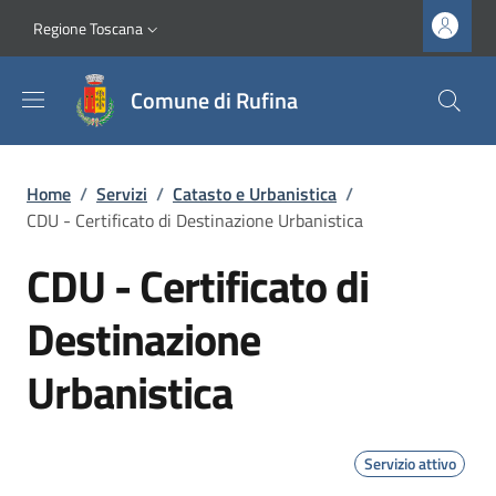
Salta al contenuto principale
Vai al contenuto del piè di pagina
Slim top
Regione Toscana
Comune di Rufina
Briciole di pane
Home
/
Servizi
/
Catasto e Urbanistica
/
CDU - Certificato di Destinazione Urbanistica
CDU - Certificato di
Destinazione
Urbanistica
Servizio attivo