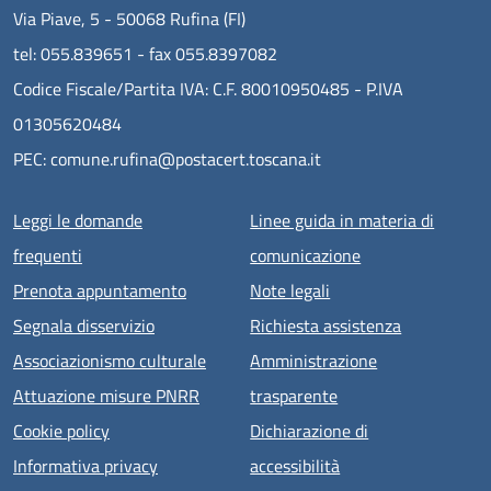
Via Piave, 5 - 50068 Rufina (FI)
tel: 055.839651 - fax 055.8397082
Codice Fiscale/Partita IVA: C.F. 80010950485 - P.IVA
01305620484
PEC: comune.rufina@postacert.toscana.it
Menu piè di pagina
Leggi le domande
Linee guida in materia di
frequenti
comunicazione
Prenota appuntamento
Note legali
Segnala disservizio
Richiesta assistenza
Associazionismo culturale
Amministrazione
Attuazione misure PNRR
trasparente
Cookie policy
Dichiarazione di
Informativa privacy
accessibilità