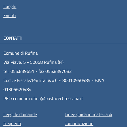
Luoghi
Eventi
CONTATTI
Comune di Rufina
Via Piave, 5 - 50068 Rufina (FI)
tel: 055.839651 - fax 055.8397082
Codice Fiscale/Partita IVA: C.F. 80010950485 - P.IVA
01305620484
PEC: comune.rufina@postacert.toscana.it
Menu piè di pagina
Leggi le domande
Linee guida in materia di
frequenti
comunicazione