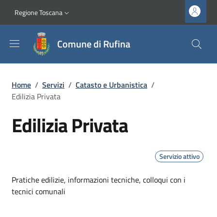
Salta al contenuto principale
Vai al contenuto del piè di pagina
Slim top
Regione Toscana
Comune di Rufina
Briciole di pane
Home
/
Servizi
/
Catasto e Urbanistica
/
Edilizia Privata
Edilizia Privata
Servizio attivo
Dettagli
Pratiche edilizie, informazioni tecniche, colloqui con i
tecnici comunali