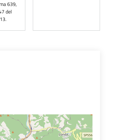
omma 639,
47 del
13.