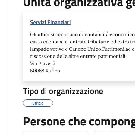
Unità organizzativa g
Servizi Finanziari
Gli uffici si occupano di contabilità economico
cassa economale, entrate tributarie ed extra t
lampade votive e Canone Unico Patrimonilae e 
riscossione delle altre entrate patrimoniali.
Via Piave, 5
50068 Rufina
Tipo di organizzazione
ufficio
Persone che compongo