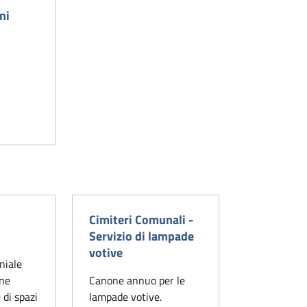
ni
a Zaccagnini
Cimiteri Comunali -
Servizio di lampade
votive
niale
one
Canone annuo per le
 di spazi
lampade votive.