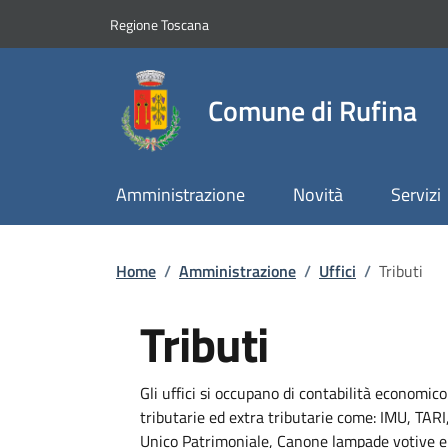
Slim top
Salta al contenuto principale
Vai al contenuto del piè di pagina
Regione Toscana
Comune di Rufina
Amministrazione
Novità
Servizi
Briciole di pane
Home
/
Amministrazione
/
Uffici
/
Tributi
Tributi
Dettagli
Gli uffici si occupano di contabilità economic
tributarie ed extra tributarie come: IMU, TA
Unico Patrimoniale, Canone lampade votive e 