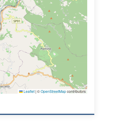
Leaflet
|
©
OpenStreetMap
contributors