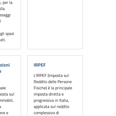
, per la
lla
essaggi
l
gli spazi
ati.
zioni
IRPEF
e
L'IRPEF (Imposta sul
Reddito delle Persone
pale
Fisiche) è la principale
posta sul
imposta diretta e
mmobili,
progressiva in Italia,
a
applicata sul reddito
one e
complessivo di