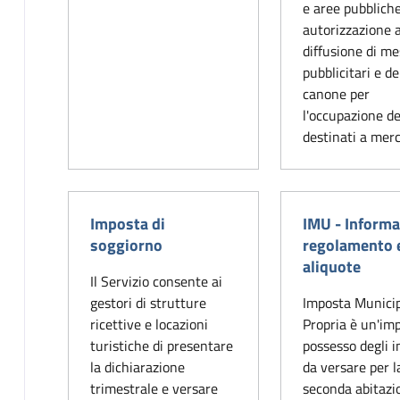
e aree pubbliche
autorizzazione a
diffusione di m
pubblicitari e de
canone per
l'occupazione de
destinati a merc
Imposta di
IMU - Informa
soggiorno
regolamento 
aliquote
Il Servizio consente ai
gestori di strutture
Imposta Munici
ricettive e locazioni
Propria è un'im
turistiche di presentare
possesso degli i
la dichiarazione
da versare per l
trimestrale e versare
seconda abitazi