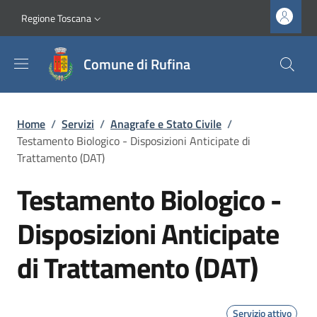
Salta al contenuto principale
Vai al contenuto del piè di pagina
Slim top
Regione Toscana
Comune di Rufina
Briciole di pane
Home
/
Servizi
/
Anagrafe e Stato Civile
/
Testamento Biologico - Disposizioni Anticipate di
Trattamento (DAT)
Testamento Biologico -
Disposizioni Anticipate
di Trattamento (DAT)
Servizio attivo