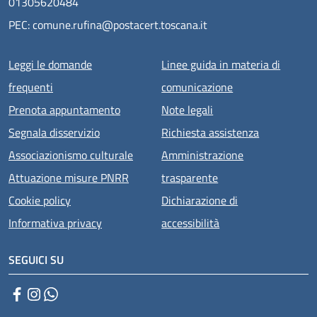
01305620484
PEC: comune.rufina@postacert.toscana.it
Menu piè di pagina
Leggi le domande
Linee guida in materia di
frequenti
comunicazione
Prenota appuntamento
Note legali
Segnala disservizio
Richiesta assistenza
Associazionismo culturale
Amministrazione
Attuazione misure PNRR
trasparente
Cookie policy
Dichiarazione di
Informativa privacy
accessibilità
SEGUICI SU
Facebook
Instagram
WhatsApp