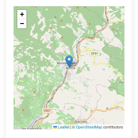
+
−
Leaflet
|
©
OpenStreetMap
contributors