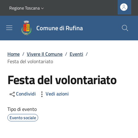
Salta al contenuto principale
Vai al contenuto del piè di pagina
Slim top
Regione Toscana
Comune di Rufina
Briciole di pane
Home
/
Vivere Il Comune
/
Eventi
/
Festa del volontariato
Festa del volontariato
Condividi
Vedi azioni
Tipo di evento
Evento sociale