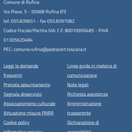
Comune di Rufina
Via Piave, 5 - 50068 Rufina (FI)
tel: 055.839651 - fax 055.8397082
Codice Fiscale/Partita IVA: C.F. 80010950485 - P.IVA
01305620484
PEC: comune.rufina@postacert.toscana.it
Menu piè di pagina
Leggi le domande
Linee guida in materia di
frequenti
comunicazione
Prenota appuntamento
Note legali
Segnala disservizio
Richiesta assistenza
Associazionismo culturale
Amministrazione
Attuazione misure PNRR
trasparente
Cookie policy
Dichiarazione di
Informativa privacy
accessibilità