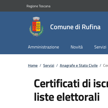
Slim top
Salta al contenuto principale
Vai al contenuto del piè di pagina
Regione Toscana
Comune di Rufina
Amministrazione
Novità
Servizi
Briciole di pane
Home
/
Servizi
/
Anagrafe e Stato Civile
/
Cer
Certificati di is
liste elettorali