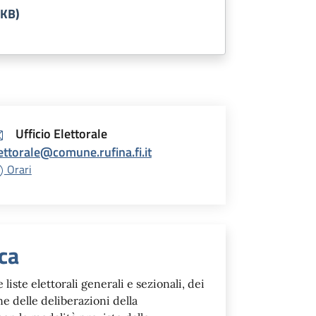
 KB)
Ufficio Elettorale
ettorale@comune.rufina.fi.it
Orari
esponsabile
ica
liste elettorali generali e sezionali, dei
ne delle deliberazioni della