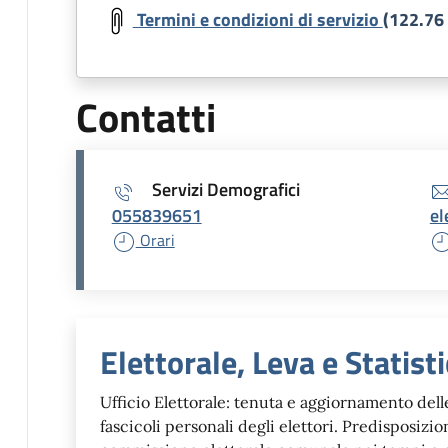
Termini e condizioni di servizio
(122.76
Contatti
Servizi Demografici
055839651
el
Orari
Unità organizzativa r
Elettorale, Leva e Statist
Ufficio Elettorale: tenuta e aggiornamento delle 
fascicoli personali degli elettori. Predisposizio