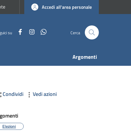
nte
Accedi all'area personale
Facebook
Instagram
WhatsApp
guici su
Cerca
Argomenti
Condividi
Vedi azioni
gomenti
Elezioni