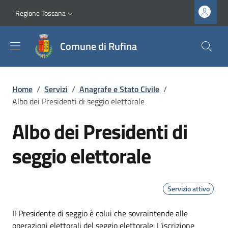
Salta al contenuto principale
Vai al contenuto del piè di pagina
Slim top
Regione Toscana
Comune di Rufina
Briciole di pane
Home
/
Servizi
/
Anagrafe e Stato Civile
/
Albo dei Presidenti di seggio elettorale
Albo dei Presidenti di
seggio elettorale
Servizio attivo
Dettagli
Il Presidente di seggio è colui che sovraintende alle
operazioni elettorali del seggio elettorale. L'iscrizione