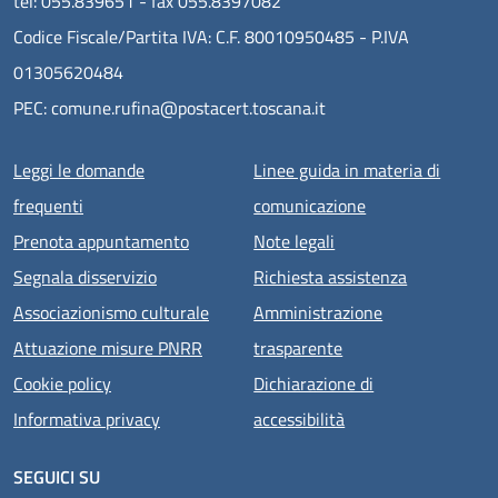
tel: 055.839651 - fax 055.8397082
Codice Fiscale/Partita IVA: C.F. 80010950485 - P.IVA
01305620484
PEC: comune.rufina@postacert.toscana.it
Menu piè di pagina
Leggi le domande
Linee guida in materia di
frequenti
comunicazione
Prenota appuntamento
Note legali
Segnala disservizio
Richiesta assistenza
Associazionismo culturale
Amministrazione
Attuazione misure PNRR
trasparente
Cookie policy
Dichiarazione di
Informativa privacy
accessibilità
SEGUICI SU