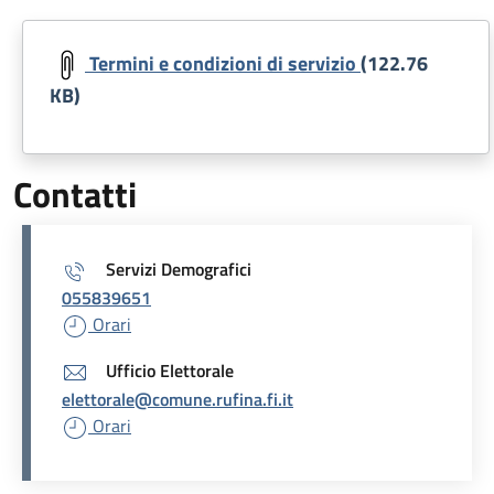
Document
Termini e condizioni di servizio
(122.76
KB)
Contatti
Servizi Demografici
055839651
Orari
Ufficio Elettorale
elettorale@comune.rufina.fi.it
Orari