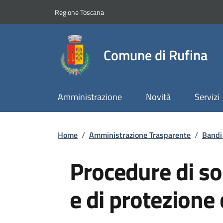
Slim top
Salta al contenuto principale
Vai al contenuto del piè di pagina
Regione Toscana
Comune di Rufina
Amministrazione
Novità
Servizi
Briciole di pane
Home
/
Amministrazione Trasparente
/
Bandi 
Procedure di 
e di protezione 