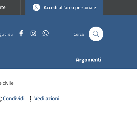
nte
Accedi all'area personale
Facebook
Instagram
WhatsApp
guici su
Cerca
Argomenti
 civile
Condividi
Vedi azioni