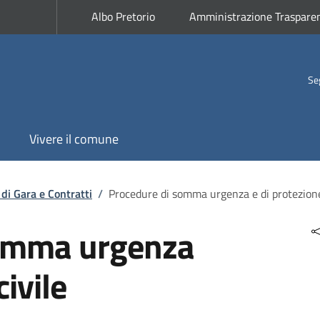
Albo Pretorio
Amministrazione Traspare
Se
Vivere il comune
di Gara e Contratti
/
Procedure di somma urgenza e di protezione
somma urgenza
civile