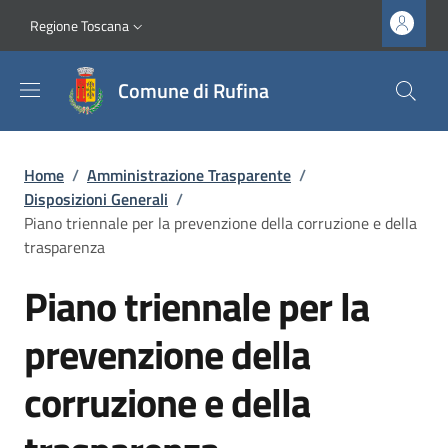
Salta al contenuto principale
Vai al contenuto del piè di pagina
Slim top
Regione Toscana
Comune di Rufina
Briciole di pane
Home
/
Amministrazione Trasparente
/
Disposizioni Generali
/
Piano triennale per la prevenzione della corruzione e della
trasparenza
Piano triennale per la
prevenzione della
corruzione e della