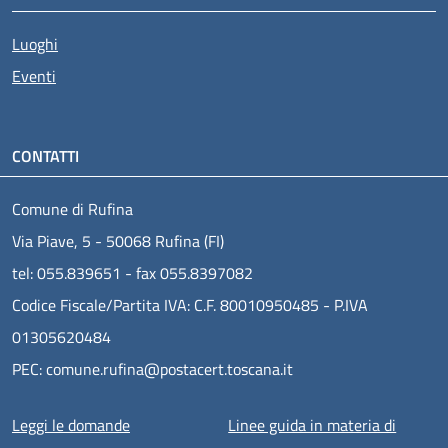
Luoghi
Eventi
CONTATTI
Comune di Rufina
Via Piave, 5 - 50068 Rufina (FI)
tel: 055.839651 - fax 055.8397082
Codice Fiscale/Partita IVA: C.F. 80010950485 - P.IVA
01305620484
PEC: comune.rufina@postacert.toscana.it
Menu piè di pagina
Leggi le domande
Linee guida in materia di