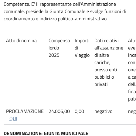
Competenze: E' il rappresentante dell’Amministrazione
comunale, presiede la Giunta Comunale e svolge funzioni di
coordinamento e indirizzo politico-amministrativo.
Atto di nomina
Compenso
Importi
Dati relativi
Altr
lordo
di
all'assunzione
eve
2025
Viaggio
di altre
inca
cariche,
con
presso enti
one
pubblici o
a ca
privati
dell
fin
pub
PROCLAMAZIONE
24.006,00
0,00
negativo
neg
-
QUI
DENOMINAZIONE: GIUNTA MUNICIPALE