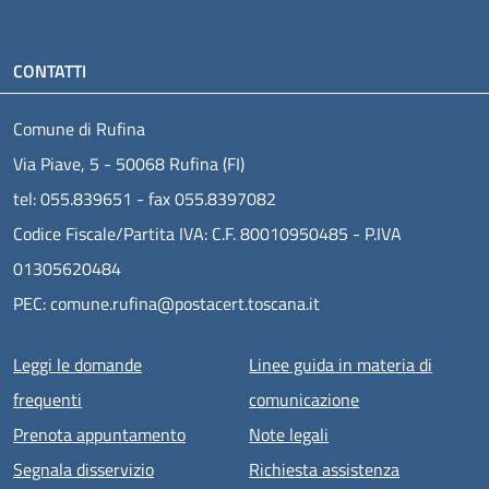
CONTATTI
Comune di Rufina
Via Piave, 5 - 50068 Rufina (FI)
tel: 055.839651 - fax 055.8397082
Codice Fiscale/Partita IVA: C.F. 80010950485 - P.IVA
01305620484
PEC: comune.rufina@postacert.toscana.it
Menu piè di pagina
Leggi le domande
Linee guida in materia di
frequenti
comunicazione
Prenota appuntamento
Note legali
Segnala disservizio
Richiesta assistenza