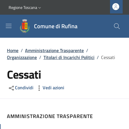
Salta al contenuto principale
Vai al contenuto del piè di pagina
Slim top
Regione Toscana
Comune di Rufina
Briciole di pane
Home
/
Amministrazione Trasparente
/
Organizzazione
/
Titolari di Incarichi Politici
/
Cessati
Cessati
Condividi
Vedi azioni
AMMINISTRAZIONE TRASPARENTE