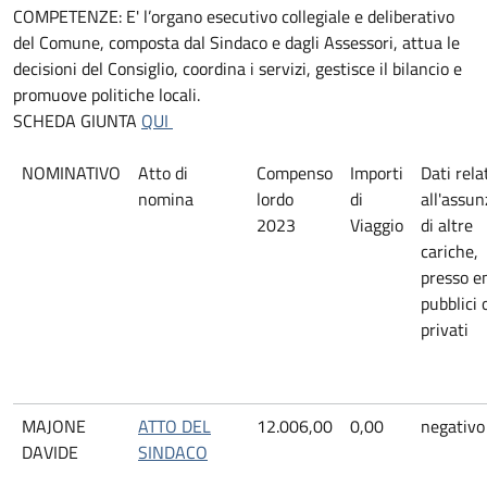
COMPETENZE: E' l’organo esecutivo collegiale e deliberativo
del Comune, composta dal Sindaco e dagli Assessori, attua le
decisioni del Consiglio, coordina i servizi, gestisce il bilancio e
promuove politiche locali.
SCHEDA GIUNTA
QUI
NOMINATIVO
Atto di
Compenso
Importi
Dati rela
nomina
lordo
di
all'assu
2023
Viaggio
di altre
cariche,
presso e
pubblici 
privati
MAJONE
ATTO DEL
12.006,00
0,00
negativo
DAVIDE
SINDACO