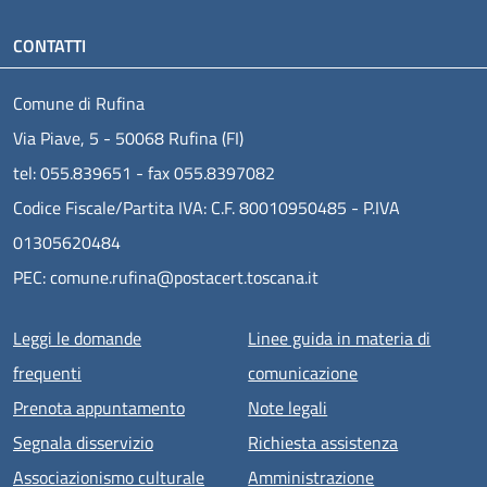
CONTATTI
Comune di Rufina
Via Piave, 5 - 50068 Rufina (FI)
tel: 055.839651 - fax 055.8397082
Codice Fiscale/Partita IVA: C.F. 80010950485 - P.IVA
01305620484
PEC: comune.rufina@postacert.toscana.it
Menu piè di pagina
Leggi le domande
Linee guida in materia di
frequenti
comunicazione
Prenota appuntamento
Note legali
Segnala disservizio
Richiesta assistenza
Associazionismo culturale
Amministrazione