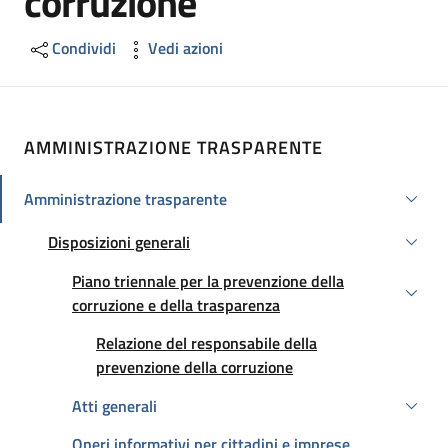
corruzione
Condividi
Vedi azioni
AMMINISTRAZIONE TRASPARENTE
Amministrazione trasparente
Attivo
Disposizioni generali
Attivo
Piano triennale per la prevenzione della
Attivo
corruzione e della trasparenza
Att
Relazione del responsabile della
prevenzione della corruzione
Atti generali
Oneri informativi per cittadini e imprese