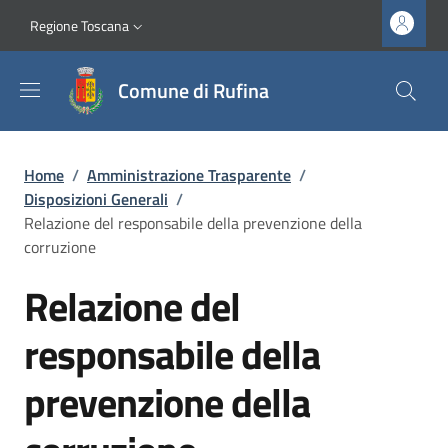
Salta al contenuto principale
Vai al contenuto del piè di pagina
Slim top
Regione Toscana
Comune di Rufina
Briciole di pane
Home
/
Amministrazione Trasparente
/
Disposizioni Generali
/
Relazione del responsabile della prevenzione della
corruzione
Relazione del
responsabile della
prevenzione della